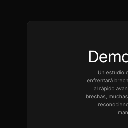
Demo
Un estudio 
enfrentará brech
al rápido avan
brechas, muchas 
reconociend
mant