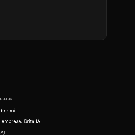
sotros
bre mí
 empresa: Brita IA
og