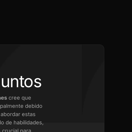
juntos
nes
cree que
cipalmente debido
a abordar estas
o de habilidades,
crucial para