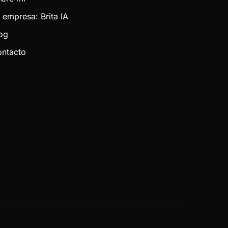
 empresa: Brita IA
og
ntacto