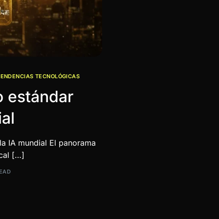
TENDENCIAS TECNOLÓGICAS
o estándar
al
la IA mundial El panorama
ical […]
READ