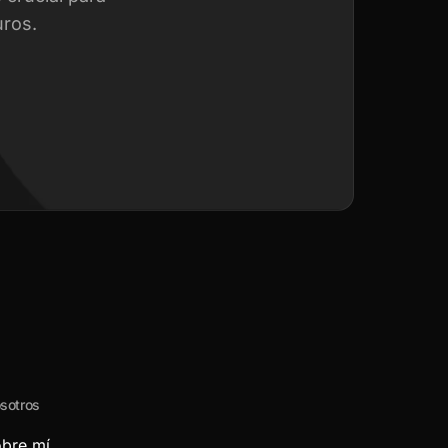
uros.
sotros
bre mí