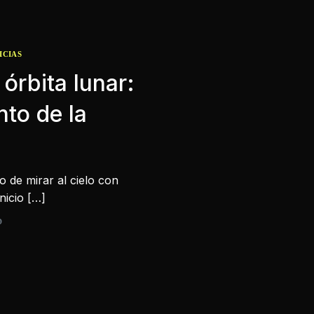
ICIAS
 órbita lunar:
nto de la
o de mirar al cielo con
nicio […]
D