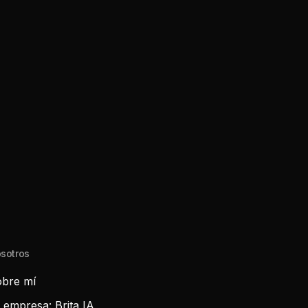
sotros
bre mí
 empresa: Brita IA