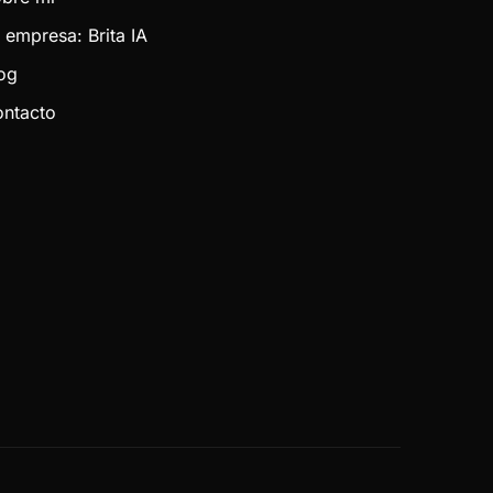
 empresa: Brita IA
og
ntacto