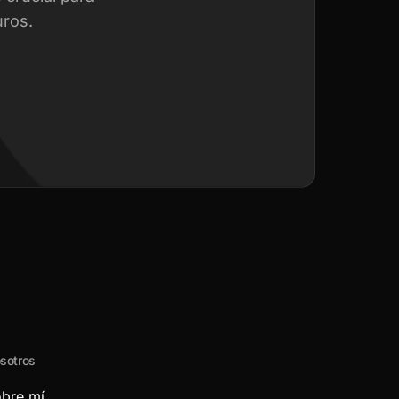
uros.
sotros
bre mí