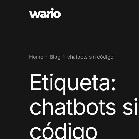
Home
Blog
chatbots sin código
Etiqueta:
chatbots s
código