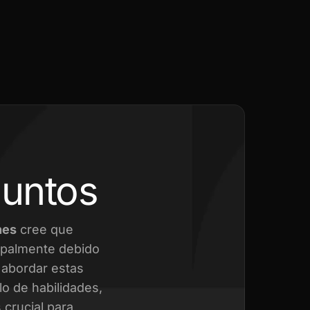
juntos
nes
cree que
cipalmente debido
a abordar estas
o de habilidades,
crucial para