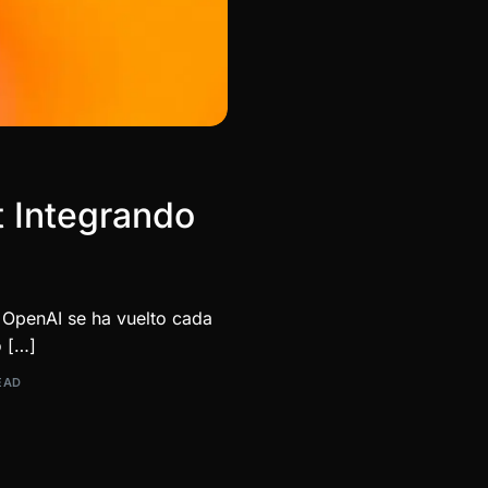
 Integrando
e OpenAI se ha vuelto cada
o […]
EAD