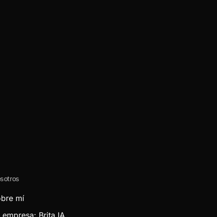
sotros
bre mí
 empresa: Brita IA