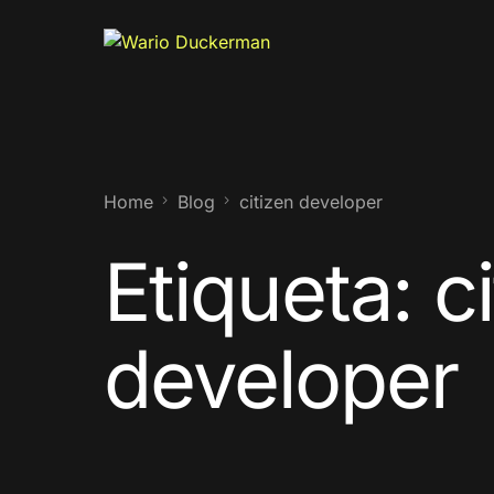
Home
Blog
citizen developer
Etiqueta:
c
developer