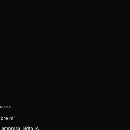
sotros
bre mí
 empresa: Brita IA