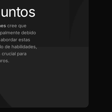
juntos
nes
cree que
cipalmente debido
a abordar estas
o de habilidades,
crucial para
uros.