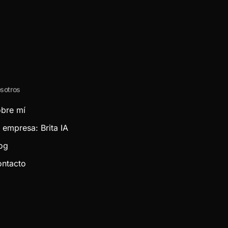
sotros
bre mí
 empresa: Brita IA
og
ntacto