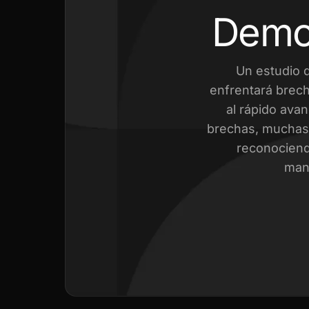
Demo
Un estudio 
enfrentará brech
al rápido avan
brechas, muchas 
reconociend
mant