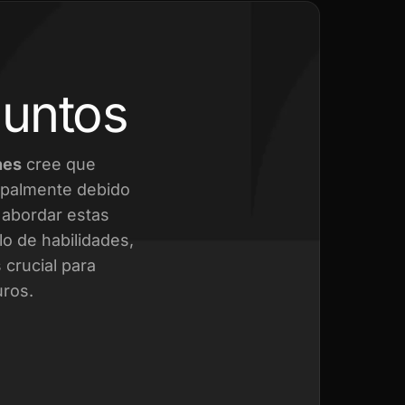
juntos
nes
cree que
cipalmente debido
a abordar estas
o de habilidades,
crucial para
uros.