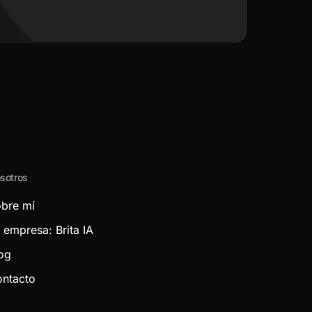
sotros
bre mí
 empresa: Brita IA
og
ntacto