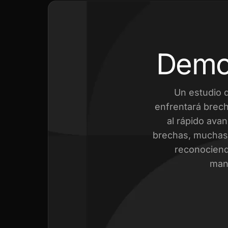
Demo
Un estudio 
enfrentará brech
al rápido avan
brechas, muchas 
reconociend
mant