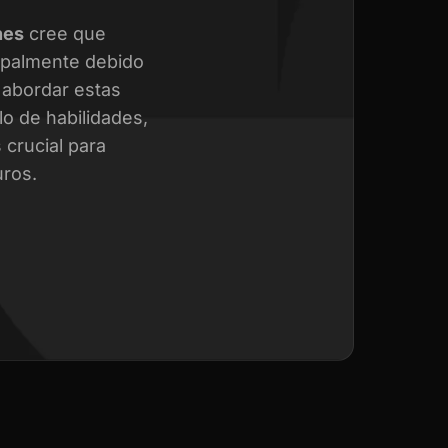
nes
cree que
cipalmente debido
a abordar estas
o de habilidades,
crucial para
uros.