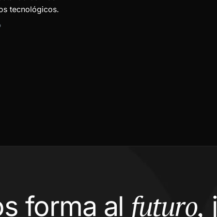
os tecnológicos.
D
futuro,
s forma al