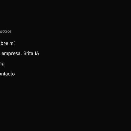
sotros
bre mí
 empresa: Brita IA
og
ntacto