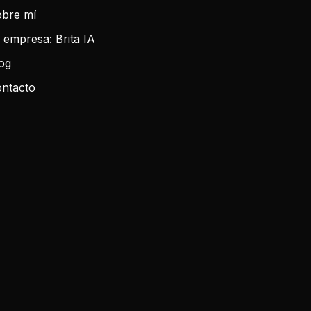
bre mí
 empresa: Brita IA
og
ntacto