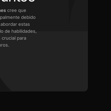
nes
cree que
cipalmente debido
a abordar estas
o de habilidades,
crucial para
uros.