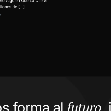
Pero Alguien Que La Use Sí
llones de […]
D
futuro,
s forma al