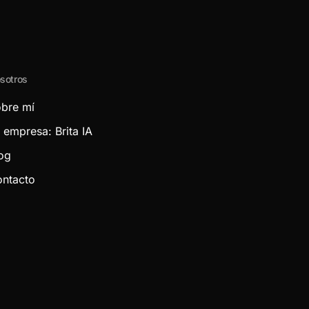
sotros
bre mí
 empresa: Brita IA
og
ntacto