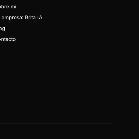
bre mí
 empresa: Brita IA
og
ntacto