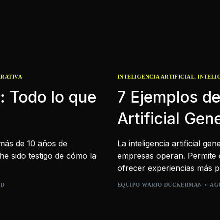
,
ERATIVA
INTELIGENCIA ARTIFICIAL
INTELI
: Todo lo que
7 Ejemplos del
Artificial Ge
n más de 10 años de
La inteligencia artificial g
he sido testigo de cómo la
empresas operan. Permite o
ofrecer experiencias más p
AD
EQUIPO WARIO DUCKERMAN
AGO