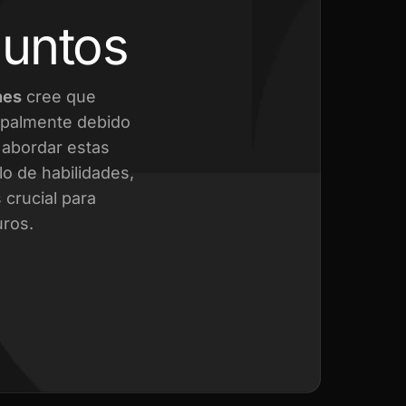
juntos
nes
cree que
cipalmente debido
a abordar estas
o de habilidades,
crucial para
uros.