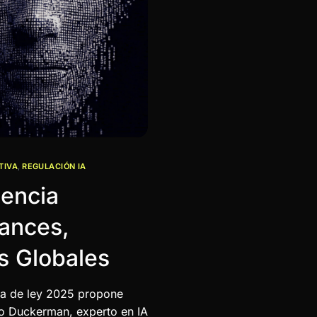
TIVA
,
REGULACIÓN IA
gencia
vances,
s Globales
iva de ley 2025 propone
o Duckerman, experto en IA