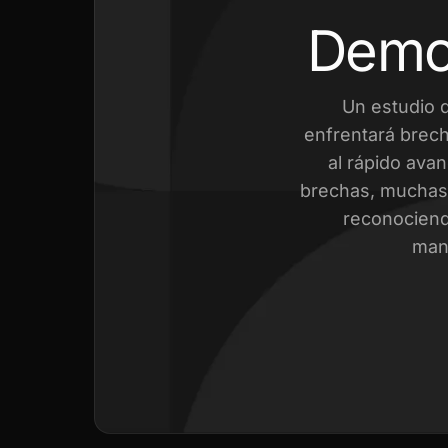
Demo
Un estudio 
enfrentará brech
al rápido avan
brechas, muchas 
reconociend
mant