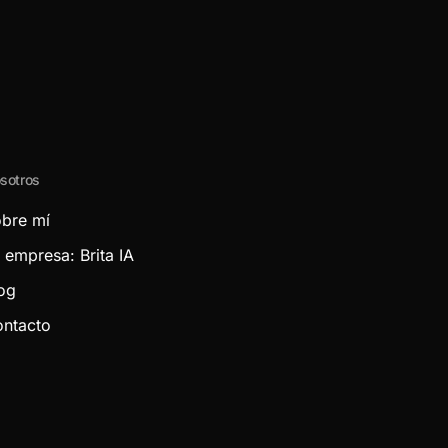
sotros
bre mí
 empresa: Brita IA
og
ntacto