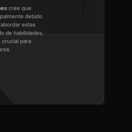
nes
cree que
cipalmente debido
a abordar estas
o de habilidades,
crucial para
uros.