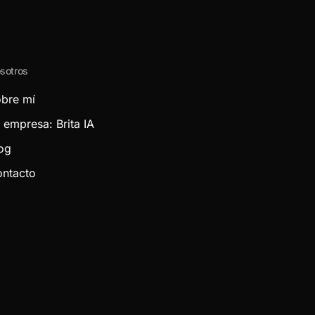
sotros
bre mí
 empresa: Brita IA
og
ntacto