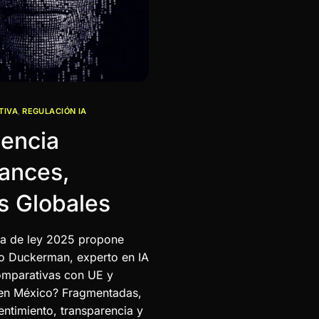
TIVA
,
REGULACIÓN IA
gencia
vances,
s Globales
iva de ley 2025 propone
o Duckerman, experto en IA
 comparativas con UE y
 en México? Fragmentadas,
timiento, transparencia y