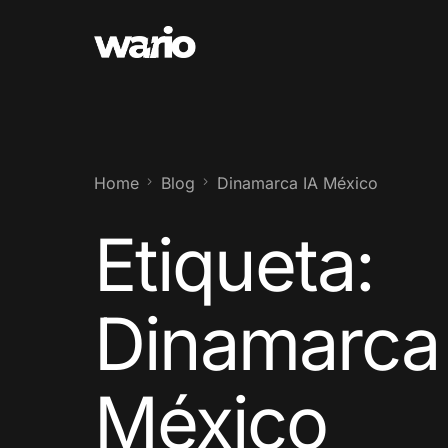
Home
Blog
Dinamarca IA México
Etiqueta:
Dinamarca
México