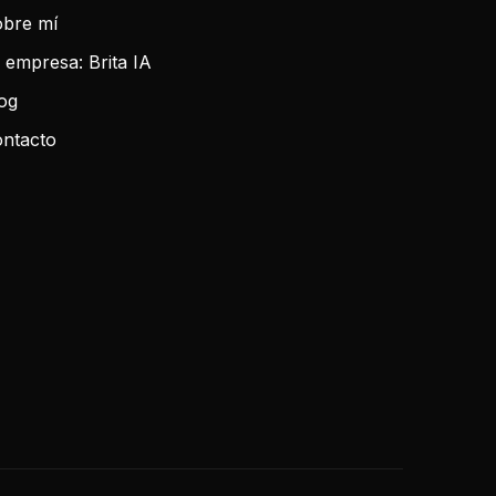
bre mí
 empresa: Brita IA
og
ntacto