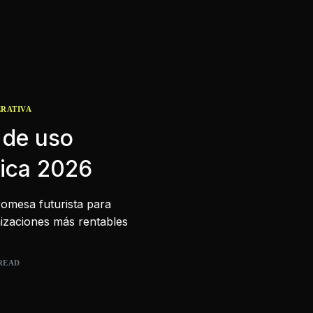
ERATIVA
 de uso
tica 2026
promesa futurista para
nizaciones más rentables
 READ