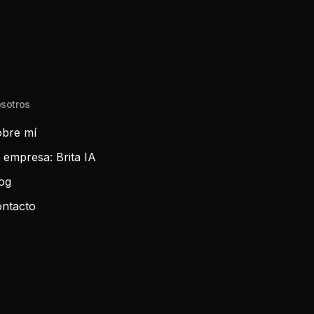
sotros
bre mí
 empresa: Brita IA
og
ntacto