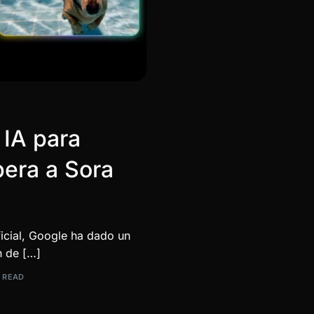
 IA para
pera a Sora
ficial, Google ha dado un
n de […]
N READ