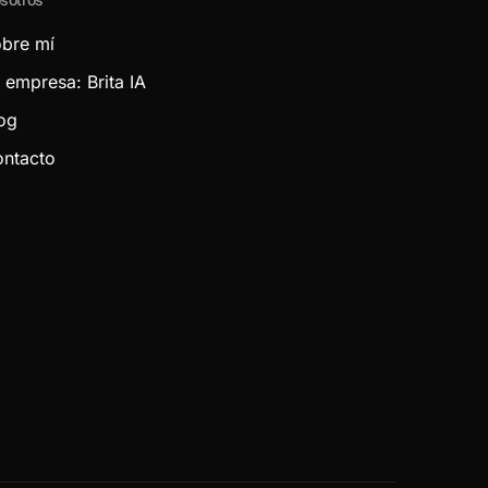
bre mí
 empresa: Brita IA
og
ntacto