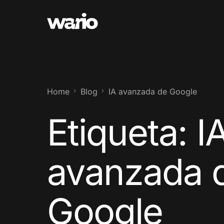
Home
Blog
IA avanzada de Google
Etiqueta:
I
avanzada 
Google