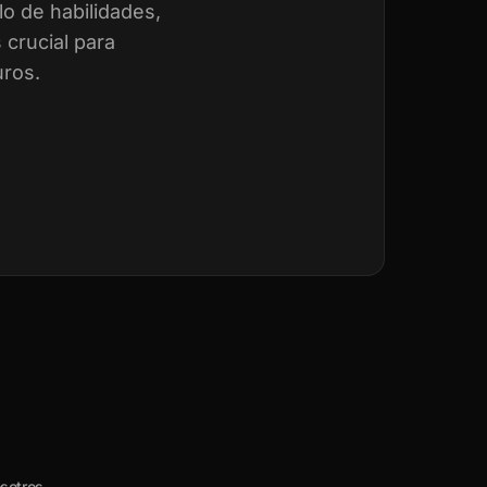
o de habilidades,
crucial para
uros.
sotros