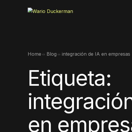
Home
Blog
integración de IA en empresas
Etiqueta:
integració
en empres