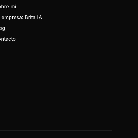
bre mí
 empresa: Brita IA
og
ntacto