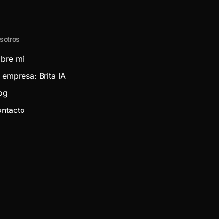
sotros
bre mí
 empresa: Brita IA
og
ntacto