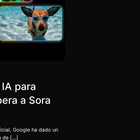
 IA para
pera a Sora
ficial, Google ha dado un
n de […]