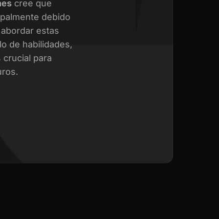
nes
cree que
cipalmente debido
a abordar estas
o de habilidades,
crucial para
uros.