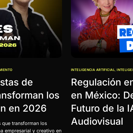
MIENTO
INTELIGENCIA ARTIFICIAL
,
INTELIGE
stas de
Regulación en 
ansforman los
en México: De
ón en 2026
Futuro de la I
Audiovisual
s que transforman los
a empresarial y creativo en