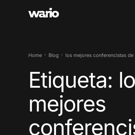
Home
Blog
los mejores conferencistas de
Etiqueta:
l
mejores
conferenci