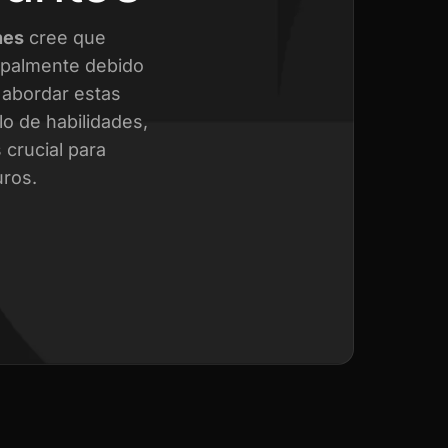
nes
cree que
cipalmente debido
a abordar estas
o de habilidades,
crucial para
uros.