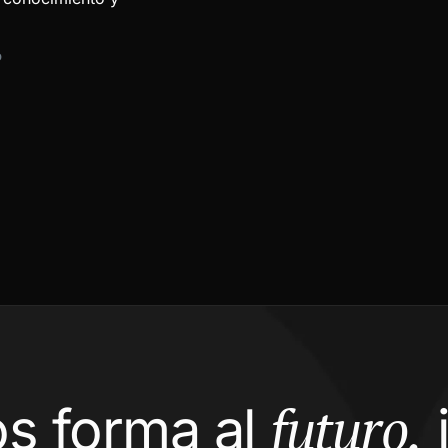
D
futuro,
s forma al