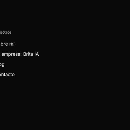
sotros
bre mí
 empresa: Brita IA
og
ntacto