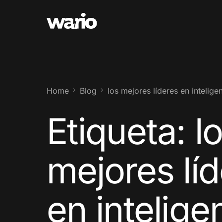
Home
Blog
los mejores líderes en inteligenc
Etiqueta:
l
mejores lí
en intelige