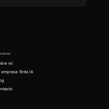
sotros
bre mí
 empresa: Brita IA
og
ntacto