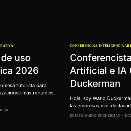
,
ERATIVA
CONFERENCIAS
INTELIGENCIA ART
 de uso
Conferencista
tica 2026
Artificial e I
Duckerman
promesa futurista para
nizaciones más rentables
Hola, soy Wario Duckerman, 
las empresas más destacadas 
 READ
EQUIPO WARIO DUCKERMAN
DIC