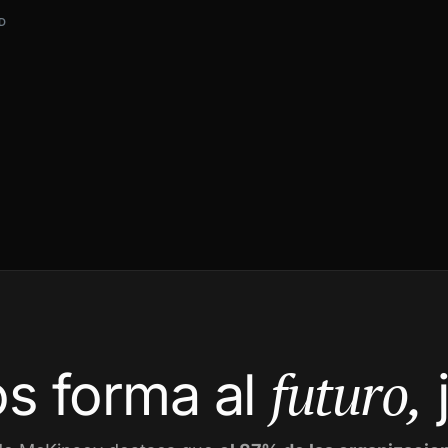
D
futuro,
s forma al