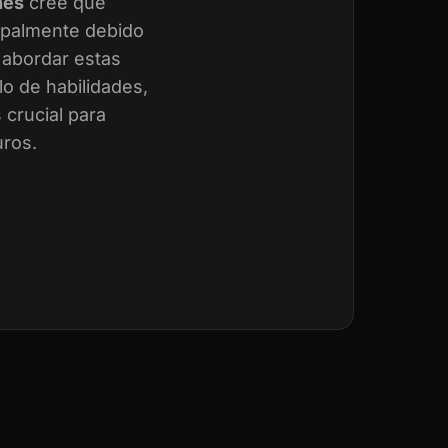
nes
cree que
cipalmente debido
a abordar estas
o de habilidades,
crucial para
uros.