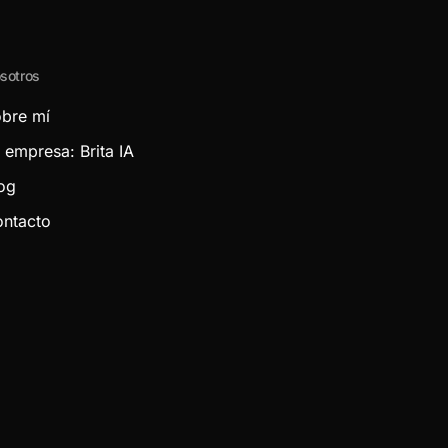
sotros
bre mí
 empresa: Brita IA
og
ntacto