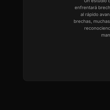
Un estudio 
enfrentará brech
al rápido avan
brechas, muchas 
reconociend
mant