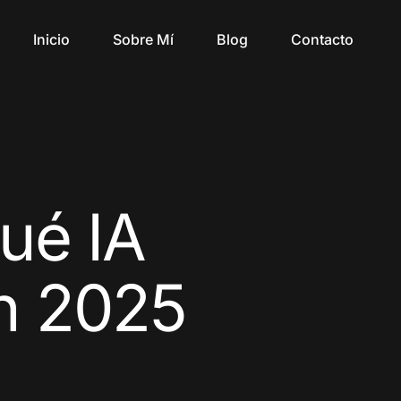
Inicio
Sobre Mí
Blog
Contacto
ué IA
n 2025