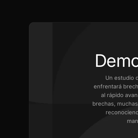
Demo
Un estudio 
enfrentará brech
al rápido avan
brechas, muchas 
reconociend
mant