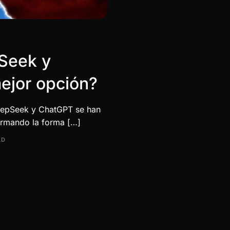
pSeek y
ejor opción?
, DeepSeek y ChatGPT se han
ormando la forma […]
AD