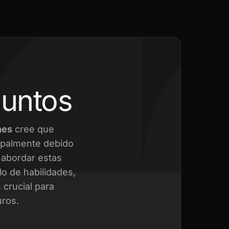
juntos
nes
cree que
cipalmente debido
a abordar estas
o de habilidades,
crucial para
uros.