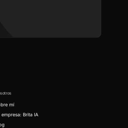
sotros
bre mí
 empresa: Brita IA
og