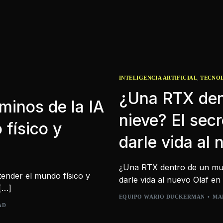
,
INTELIGENCIA ARTIFICIAL
TECNO
¿Una RTX den
minos de la IA
nieve? El sec
 físico y
darle vida al
¿Una RTX dentro de un muñ
tender el mundo físico y
darle vida al nuevo Olaf en
 […]
EQUIPO WARIO DUCKERMAN
MAR
AD