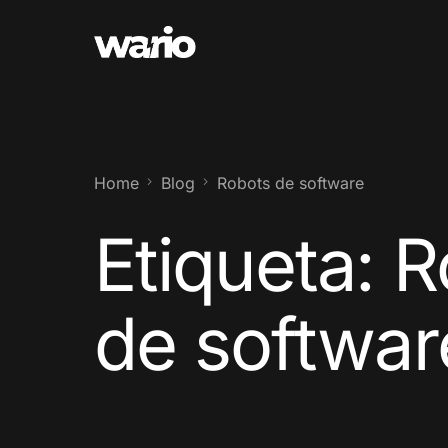
Home
Blog
Robots de software
Etiqueta:
R
de softwar