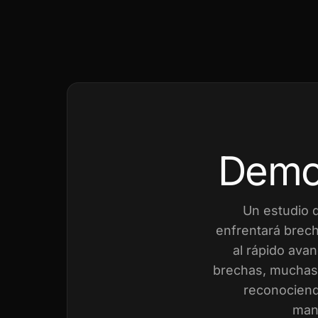
Demo
Un estudio 
enfrentará brech
al rápido avan
brechas, muchas 
reconociend
mant