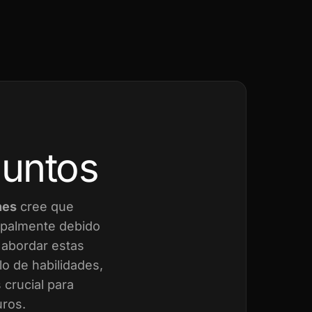
juntos
nes
cree que
cipalmente debido
a abordar estas
o de habilidades,
crucial para
uros.