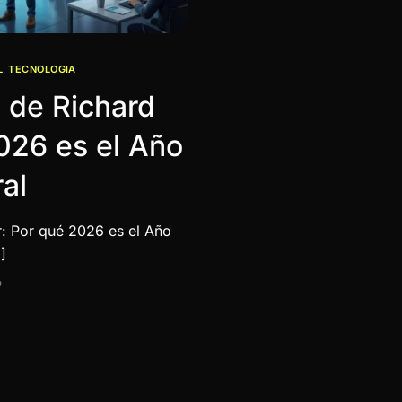
L
,
TECNOLOGIA
 de Richard
026 es el Año
al
r: Por qué 2026 es el Año
]
D