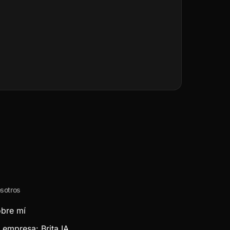
sotros
bre mí
 empresa: Brita IA