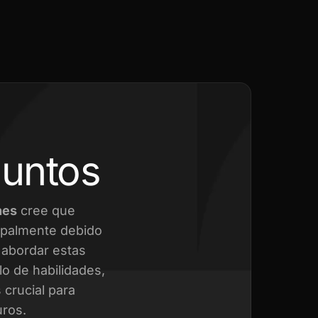
juntos
nes
cree que
cipalmente debido
a abordar estas
o de habilidades,
crucial para
uros.