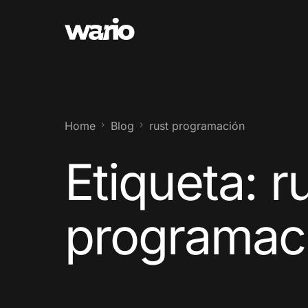
Home
Blog
rust programación
Etiqueta:
r
programac