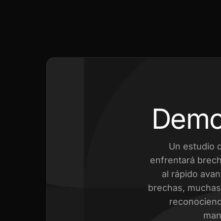
Demo
Un estudio 
enfrentará brech
al rápido avan
brechas, muchas 
reconociend
mant