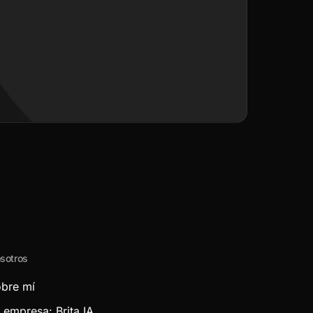
sotros
bre mí
 empresa: Brita IA