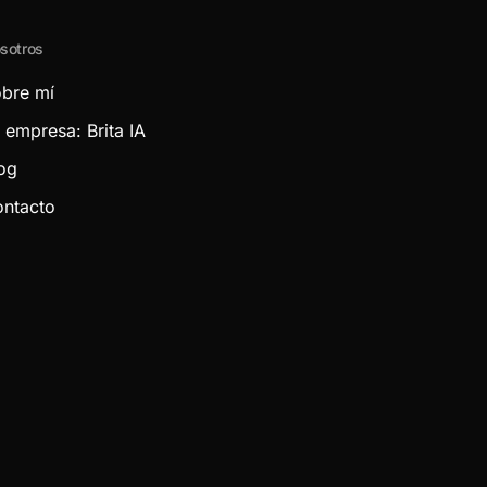
sotros
bre mí
 empresa: Brita IA
og
ntacto