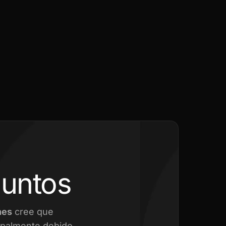
juntos
nes
cree que
cipalmente debido