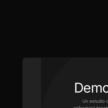
Demo
Un estudio 
enfrentará brech