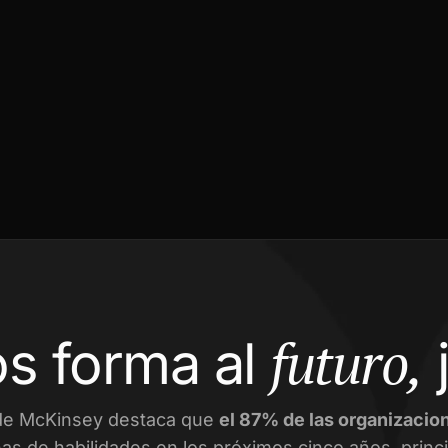
futuro,
s forma al
de McKinsey destaca que
el 87% de las organizacio
as de habilidades en los próximos cinco años, prin