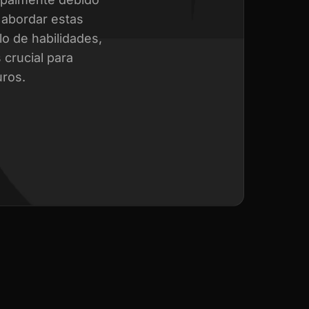
a abordar estas
o de habilidades,
crucial para
uros.