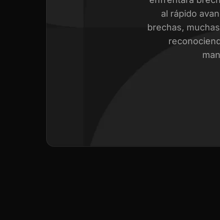
al rápido avan
brechas, muchas 
reconociend
mant