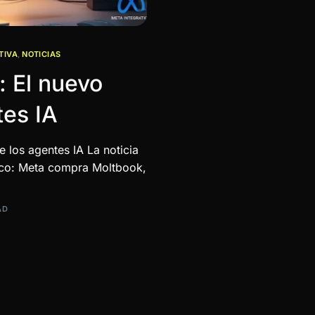
TIVA
,
NOTICIAS
 El nuevo
tes IA
los agentes IA La noticia
gico: Meta compra Moltbook,
AD