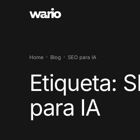
Home
Blog
SEO para IA
Etiqueta:
S
para IA