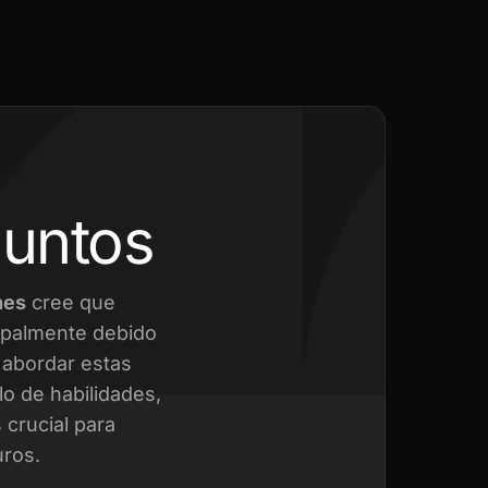
juntos
nes
cree que
cipalmente debido
a abordar estas
o de habilidades,
crucial para
uros.