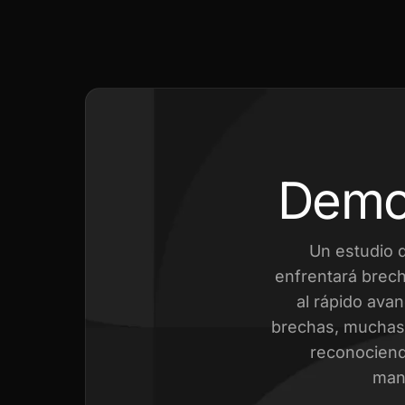
Demo
Un estudio 
enfrentará brech
al rápido avan
brechas, muchas 
reconociend
mant