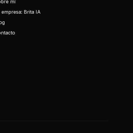
bre mí
 empresa: Brita IA
og
ntacto