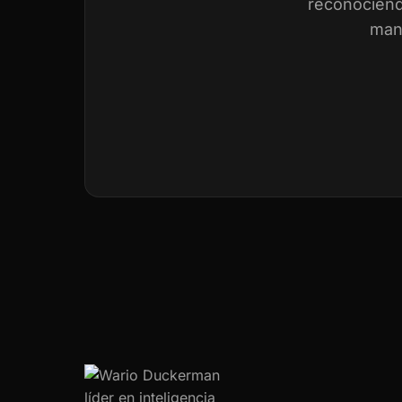
reconociend
mant