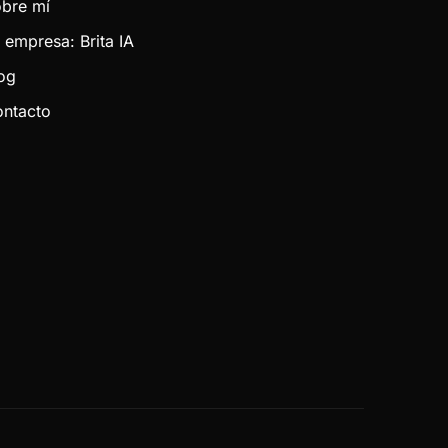
bre mí
 empresa: Brita IA
og
ntacto