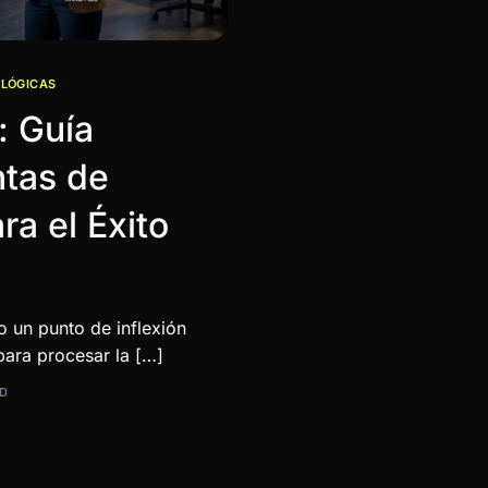
LÓGICAS
: Guía
ntas de
ara el Éxito
o un punto de inflexión
para procesar la […]
AD