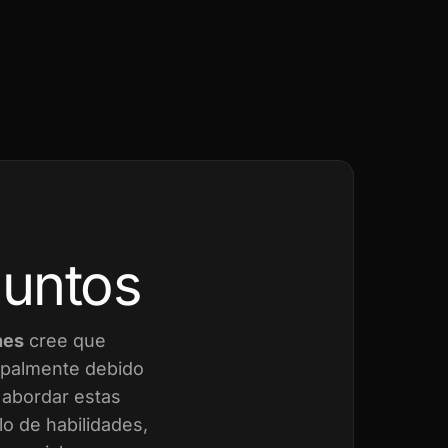
juntos
nes
cree que
cipalmente debido
a abordar estas
o de habilidades,