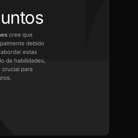
juntos
nes
cree que
cipalmente debido
a abordar estas
o de habilidades,
crucial para
uros.