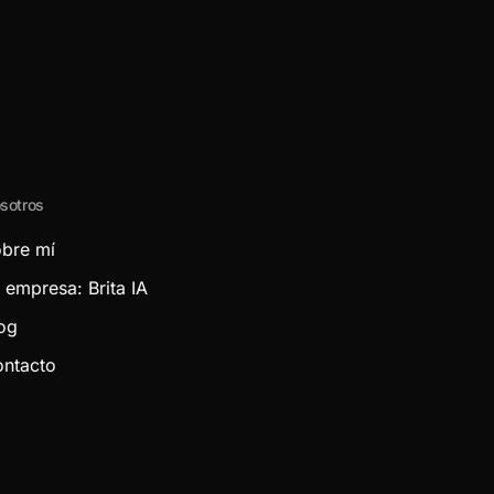
sotros
bre mí
 empresa: Brita IA
og
ntacto