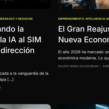
LIDERAZGO Y NEGOCIOS
EMPRENDIMIENTO
,
INTELIGENCIA AR
ando la
El Gran Reaju
la IA al SIM
Nueva Econo
dirección
El año 2026 ha marcado un p
económica moderna. Lo qu
EQUIPO WARIO DUCKERMAN
ABRI
ada a la vanguardia de la
uipa […]
D