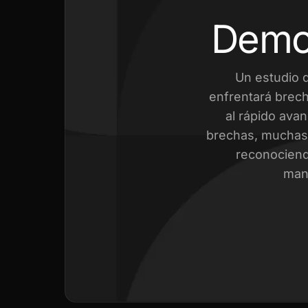
Demo
Un estudio 
enfrentará brech
al rápido avan
brechas, muchas 
reconociend
mant