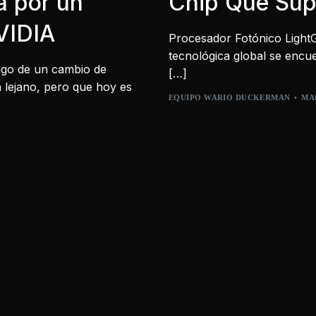
a por un
Chip Que Sup
VIDIA
Procesador Fotónico LightG
tecnológica global se encue
stigo de un cambio de
[…]
 lejano, pero que hoy es
EQUIPO WARIO DUCKERMAN
MAR