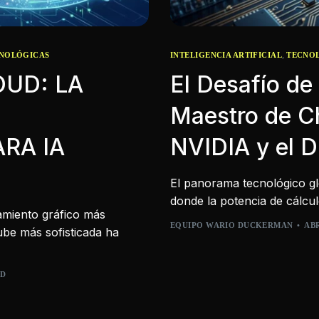
,
CNOLÓGICAS
INTELIGENCIA ARTIFICIAL
TECNO
OUD: LA
El Desafío de
Maestro de Ch
RA IA
NVIDIA y el D
El panorama tecnológico gl
donde la potencia de cálcul
amiento gráfico más
EQUIPO WARIO DUCKERMAN
ABR
ube más sofisticada ha
AD