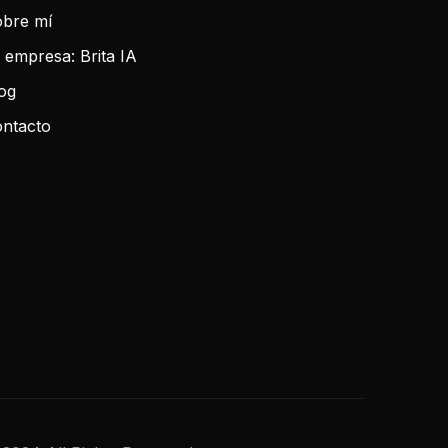
bre mí
 empresa: Brita IA
og
ntacto