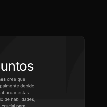
juntos
nes
cree que
cipalmente debido
a abordar estas
o de habilidades,
crucial para