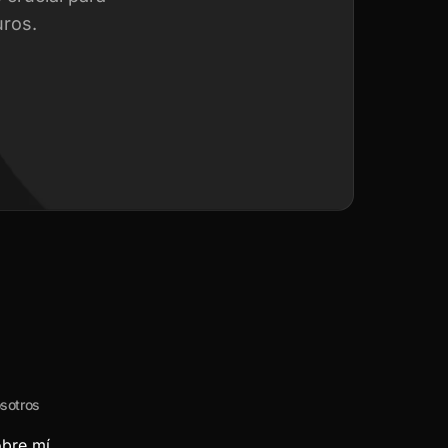
uros.
sotros
bre mí