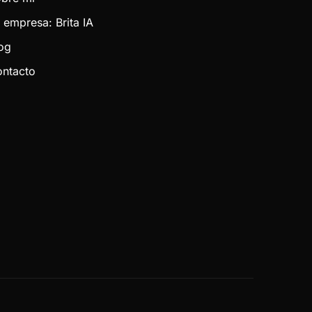
 empresa: Brita IA
og
ntacto