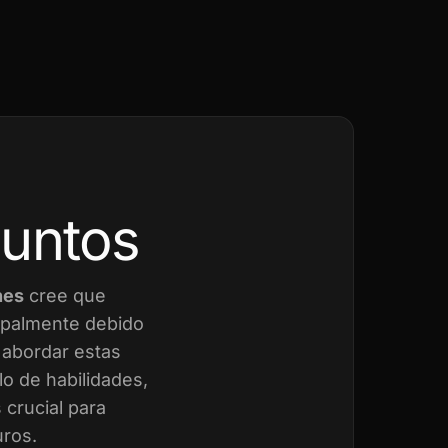
juntos
nes
cree que
cipalmente debido
a abordar estas
o de habilidades,
crucial para
uros.