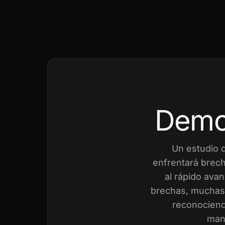
Demo
Un estudio 
enfrentará brech
al rápido avan
brechas, muchas 
reconociend
mant