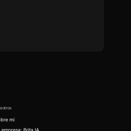
sotros
bre mí
 empresa: Brita IA