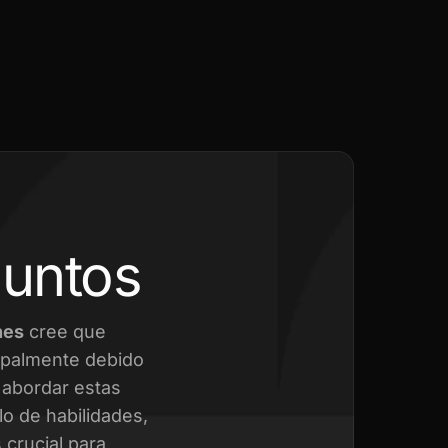
juntos
nes
cree que
cipalmente debido
a abordar estas
o de habilidades,
crucial para