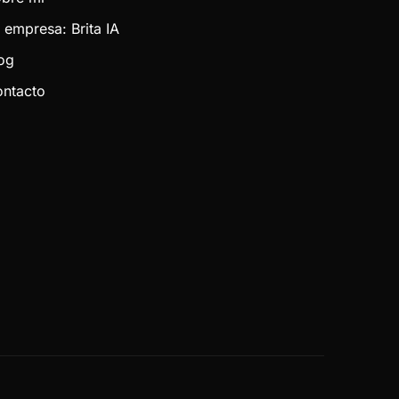
 empresa: Brita IA
og
ntacto