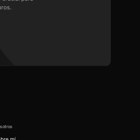
uros.
sotros
bre mí