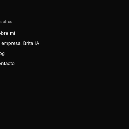
sotros
bre mí
 empresa: Brita IA
og
ntacto