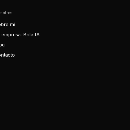
sotros
bre mí
 empresa: Brita IA
og
ntacto