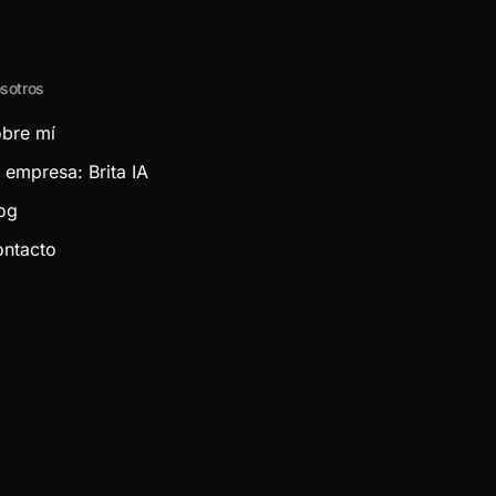
sotros
bre mí
 empresa: Brita IA
og
ntacto