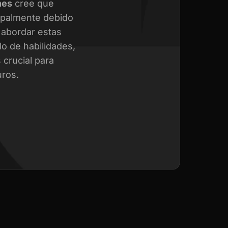
nes
cree que
cipalmente debido
a abordar estas
o de habilidades,
crucial para
uros.