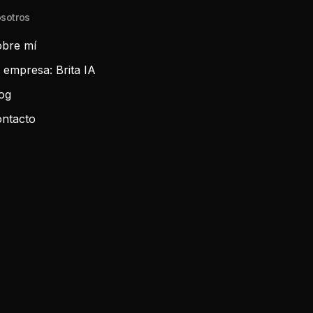
sotros
bre mí
 empresa: Brita IA
og
ntacto