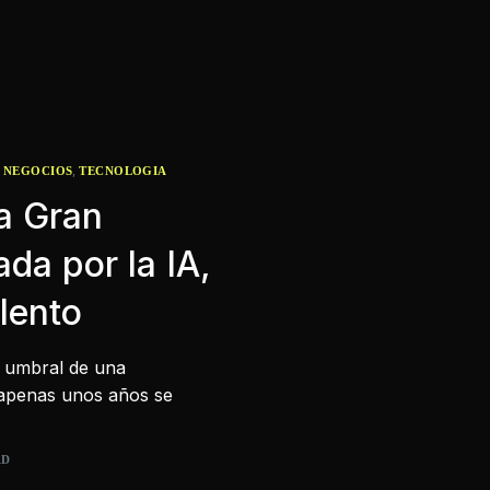
,
A NEGOCIOS
TECNOLOGIA
La Gran
da por la IA,
alento
l umbral de una
 apenas unos años se
AD