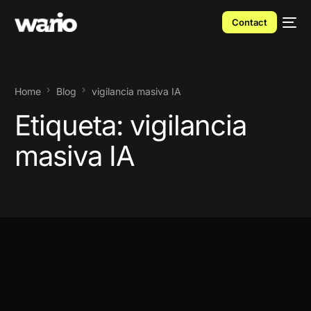
Contact
Home
Blog
vigilancia masiva IA
Etiqueta:
vigilancia
masiva IA