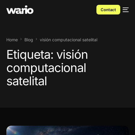
Contact
Home
Blog
visión computacional satelital
Etiqueta:
visión
computacional
satelital