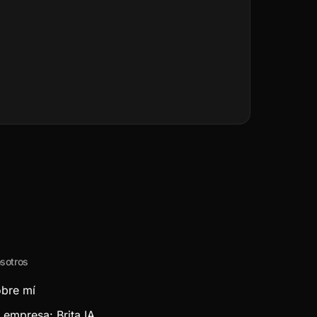
sotros
bre mí
 empresa: Brita IA