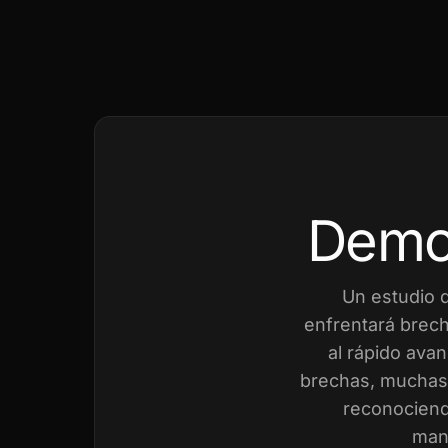
Demo
Un estudio 
enfrentará brech
al rápido avan
brechas, muchas 
reconociend
mant