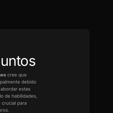
juntos
nes
cree que
cipalmente debido
a abordar estas
o de habilidades,
crucial para
uros.