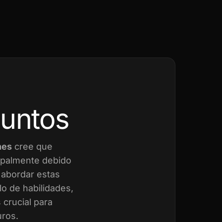
juntos
nes
cree que
cipalmente debido
a abordar estas
o de habilidades,
crucial para
uros.