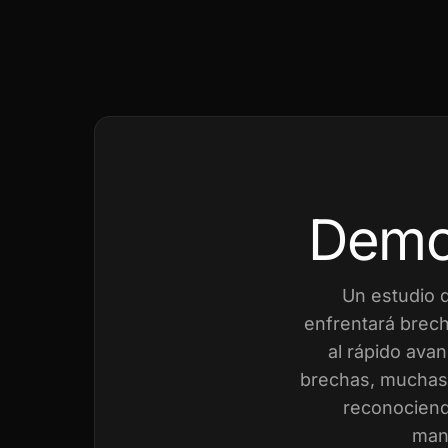
Demo
Un estudio 
enfrentará brech
al rápido avan
brechas, muchas 
reconociend
mant