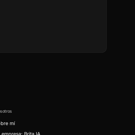
sotros
bre mí
 empresa: Brita IA