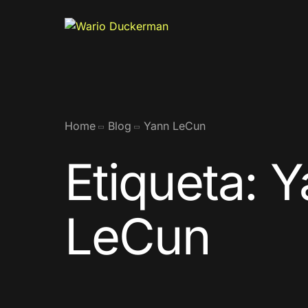
Home
Blog
Yann LeCun
Etiqueta:
Y
LeCun