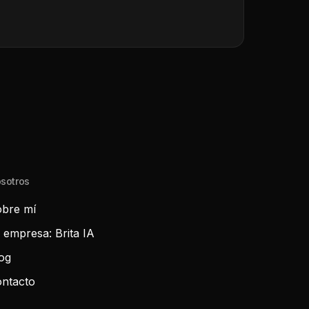
sotros
bre mí
 empresa: Brita IA
og
ntacto