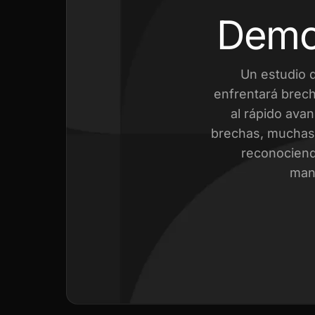
Demo
Un estudio 
enfrentará brech
al rápido avan
brechas, muchas 
reconociend
mant