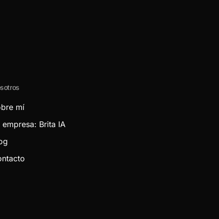
sotros
bre mí
 empresa: Brita IA
og
ntacto