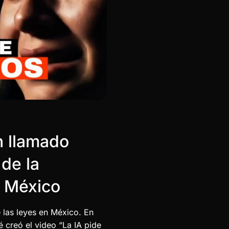
n llamado
 de la
en México
e las leyes en México. En
 creó el video “La IA pide