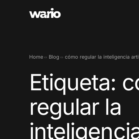
Home
Blog
cómo regular la inteligencia artif
Etiqueta:
c
regular la
inteligenci