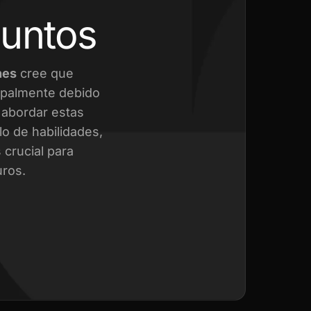
juntos
nes
cree que
cipalmente debido
a abordar estas
o de habilidades,
crucial para
uros.