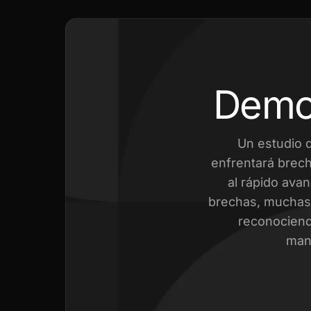
Demo
Un estudio 
enfrentará brech
al rápido avan
brechas, muchas 
reconociend
mant