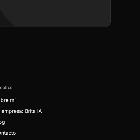
sotros
bre mí
 empresa: Brita IA
og
ntacto