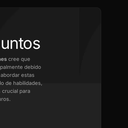
juntos
nes
cree que
cipalmente debido
a abordar estas
o de habilidades,
crucial para
uros.