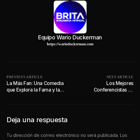
Equipo Wario Duckerman
https://warioduckerman.com
PREVIOUS ARTICLE
NEXT ARTICLE
La Más Fan: Una Comedia
Los Mejores
que Explora la Fama y la
Conferencistas en
Lealtad – Mi Experiencia
Inteligencia Artificial de
en su Presentación
México en 2025: Líderes
Exclusiva
que Inspiran la
Transformación Digital
Deja una respuesta
Tu dirección de correo electrónico no será publicada.
Los