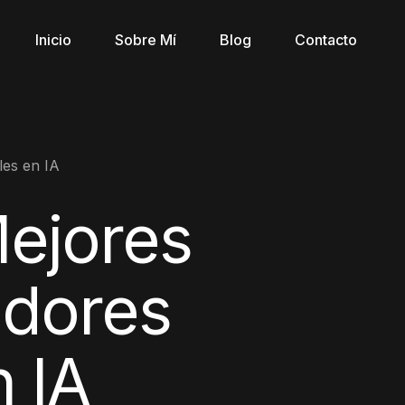
Inicio
Sobre Mí
Blog
Contacto
les en IA
ejores
adores
n IA