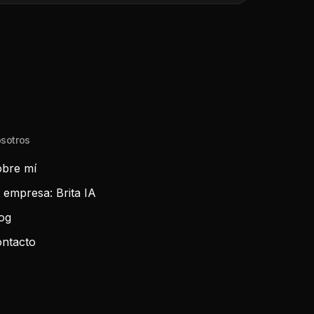
sotros
bre mí
 empresa: Brita IA
og
ntacto