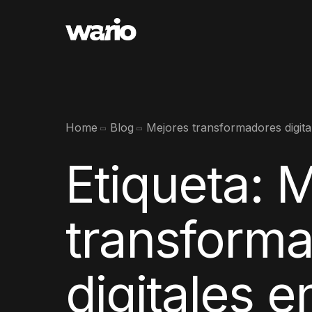
Home
Blog
Mejores transformadores digita
Etiqueta:
M
transform
digitales e